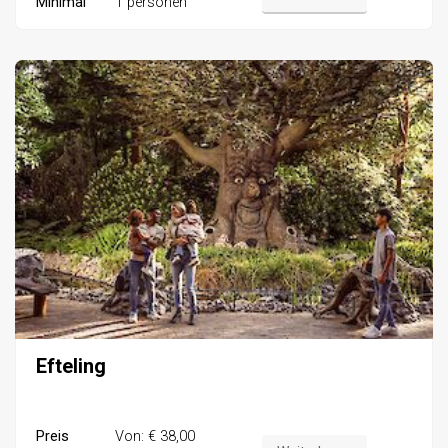
Minimal
1 personen
Efteling
Preis
Von: € 38,00