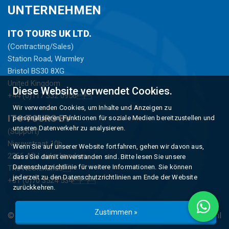
UNTERNEHMEN
ITO TOURS UK LTD.
(Contracting/Sales)
Station Road, Warmley
Bristol BS30 8XG
United Kingdom
Diese Website verwendet Cookies.
+44 (0)117 332 0956
Wir verwenden Cookies, um Inhalte und Anzeigen zu
ITO TOURS BV
personalisieren, Funktionen für soziale Medien bereitzustellen und
unseren Datenverkehr zu analysieren.
(Support)
Nieuwstraat 10b
Wenn Sie auf unserer Website fortfahren, gehen wir davon aus,
2266 AD Leidschendam
dass Sie damit einverstanden sind. Bitte lesen Sie unsere
Datenschutzrichtlinie für weitere Informationen. Sie können
The Netherlands
jederzeit zu den Datenschutzrichtlinien am Ende der Website
+31 (0)70 3524 534
zurückkehren.
Zustimmen »
© Copyright 2026 -
ITO Tours
gerealiseerd Tür
Studioweb.nl