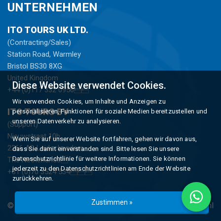
UNTERNEHMEN
ITO TOURS UK LTD.
(Contracting/Sales)
Station Road, Warmley
Bristol BS30 8XG
United Kingdom
Diese Website verwendet Cookies.
+44 (0)117 332 0956
Wir verwenden Cookies, um Inhalte und Anzeigen zu
ITO TOURS BV
personalisieren, Funktionen für soziale Medien bereitzustellen und
unseren Datenverkehr zu analysieren.
(Support)
Nieuwstraat 10b
Wenn Sie auf unserer Website fortfahren, gehen wir davon aus,
2266 AD Leidschendam
dass Sie damit einverstanden sind. Bitte lesen Sie unsere
Datenschutzrichtlinie für weitere Informationen. Sie können
The Netherlands
jederzeit zu den Datenschutzrichtlinien am Ende der Website
+31 (0)70 3524 534
zurückkehren.
Zustimmen »
© Copyright 2026 -
ITO Tours
gerealiseerd Tür
Studioweb.nl